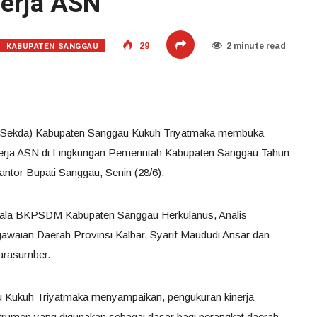
erja ASN
KABUPATEN SANGGAU
29
2 minute read
h (Sekda) Kabupaten Sanggau Kukuh Triyatmaka membuka
inerja ASN di Lingkungan Pemerintah Kabupaten Sanggau Tahun
ntor Bupati Sanggau, Senin (28/6).
pala BKPSDM Kabupaten Sanggau Herkulanus, Analis
waian Daerah Provinsi Kalbar, Syarif Maududi Ansar dan
narasumber.
u Kukuh Triyatmaka menyampaikan, pengukuran kinerja
nstrumen yang digunakan sebagai dasar bagi perangkat daerah