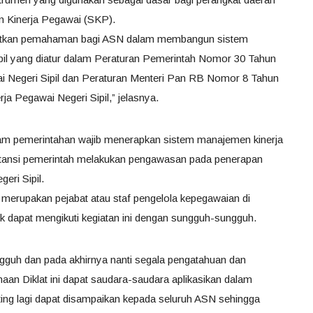
 Kinerja Pegawai (SKP).
ngkatkan pemahaman bagi ASN dalam membangun sistem
pil yang diatur dalam Peraturan Pemerintah Nomor 30 Tahun
ai Negeri Sipil dan Peraturan Menteri Pan RB Nomor 8 Tahun
a Pegawai Negeri Sipil,” jelasnya.
alam pemerintahan wajib menerapkan sistem manajemen kinerja
nstansi pemerintah melakukan pengawasan pada penerapan
eri Sipil.
 merupakan pejabat atau staf pengelola kepegawaian di
 dapat mengikuti kegiatan ini dengan sungguh-sungguh.
ngguh dan pada akhirnya nanti segala pengatahuan dan
aan Diklat ini dapat saudara-saudara aplikasikan dalam
ting lagi dapat disampaikan kepada seluruh ASN sehingga