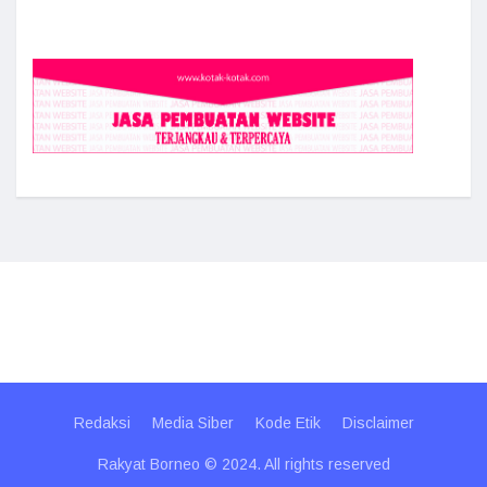
Redaksi
Media Siber
Kode Etik
Disclaimer
Rakyat Borneo © 2024. All rights reserved