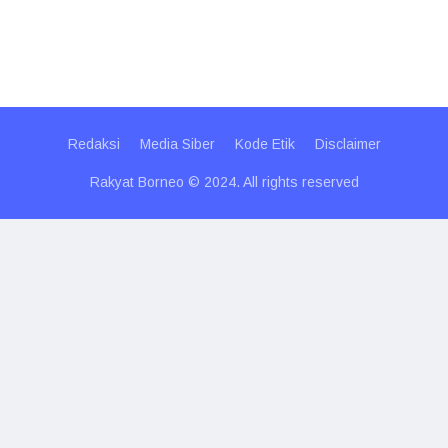
Redaksi
Media Siber
Kode Etik
Disclaimer
Rakyat Borneo © 2024. All rights reserved