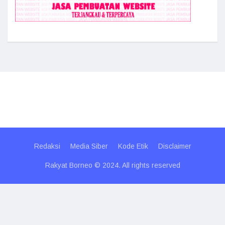
Redaksi
Media Siber
Kode Etik
Disclaimer
Rakyat Borneo © 2024. All rights reserved