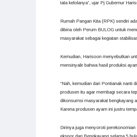
tata kelolanya”, ujar Pj Gubernur Hari
Rumah Pangan Kita (RPK) sendiri ada
dibina oleh Perum BULOG untuk menu
masyarakat sebagai kegiatan stabilisa
Kemudian, Harisoon menyebutkan untu
mensinyalir bahwa hasil produksi ayam
“Nah, kemudian dari Pontianak nanti di
produsen itu agar membagi secara tep
dikonsumsi masyarakat bengkayang at
Karena produsen ayam ini justru tempa
Dirinya juga menyoroti perekonomian 
ekspor dari Bengkayang selama 5 bula