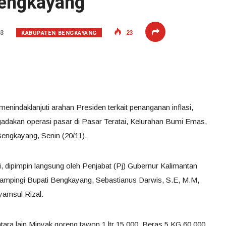
Bengkayang
KABUPATEN BENGKAYANG
53
23
nindaklanjuti arahan Presiden terkait penanganan inflasi,
adakan operasi pasar di Pasar Teratai, Kelurahan Bumi Emas,
ngkayang, Senin (20/11).
i, dipimpin langsung oleh Penjabat (Pj) Gubernur Kalimantan
dampingi Bupati Bengkayang, Sebastianus Darwis, S.E, M.M,
yamsul Rizal.
tara lain Minyak goreng tawon 1 ltr 15.000, Beras 5 KG 60.000,