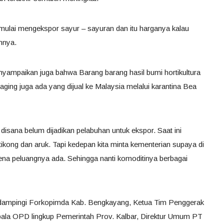
mulai mengekspor sayur – sayuran dan itu harganya kalau
uhnya.
yampaikan juga bahwa Barang barang hasil bumi hortikultura
ing juga ada yang dijual ke Malaysia melalui karantina Bea
isana belum dijadikan pelabuhan untuk ekspor. Saat ini
tikong dan aruk. Tapi kedepan kita minta kementerian supaya di
arena peluangnya ada. Sehingga nanti komoditinya berbagai
 didampingi Forkopimda Kab. Bengkayang, Ketua Tim Penggerak
la OPD lingkup Pemerintah Prov. Kalbar, Direktur Umum PT