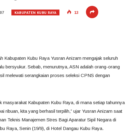
KABUPATEN KUBU RAYA
07
13
rah Kabupaten Kubu Raya Yusran Anizam mengajak seluruh
lalu bersyukur. Sebab, menurutnya, ASN adalah orang-orang
hasil melewati serangkaian proses seleksi CPNS dengan
yak masyarakat Kabupaten Kubu Raya, di mana setiap tahunnya
 ribuan, kita yang berhasil terpilih,” ujar Yusran Anizam saat
han Teknis Manajemen Stres Bagi Aparatur Sipil Negara di
u Raya, Senin (19/9), di Hotel Dangau Kubu Raya.