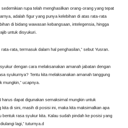
sedemikian rupa telah menghasilkan orang-orang yang tepat
arnya, adalah figur yang punya kelebihan di atas rata-rata
ihan di bidang wawasan kebangsaan, intelegensia, hingga
ajib untuk disyukuri.
rata-rata, termasuk dalam hal penghasilan,” sebut Yusran.
ersyukur dengan cara melaksanakan amanah jabatan dengan
asa syukurnya? Tentu kita melaksanakan amanah tanggung
aik mungkin,” ucapnya.
N harus dapat digunakan semaksimal mungkin untuk
a di sini, masih di posisi ini, maka kita maksimalkan apa
atu bentuk rasa syukur kita. Kalau sudah pindah ke posisi yang
iulangi lagi,” tuturnya.d