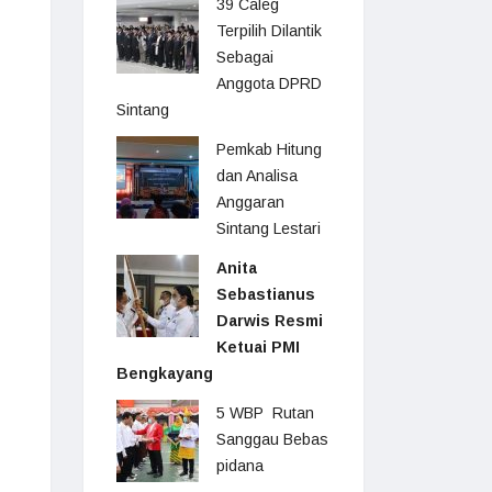
39 Caleg
Terpilih Dilantik
Sebagai
Anggota DPRD
Sintang
Pemkab Hitung
dan Analisa
Anggaran
Sintang Lestari
Anita
Sebastianus
Darwis Resmi
Ketuai PMI
Bengkayang
5 WBP Rutan
Sanggau Bebas
pidana