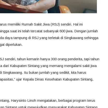
rus memiliki Rumah Sakit Jiwa (RSJ) sendiri. Hal ini
hingga saat ini telah tercatat sebanyak 600 jiwa. Dengan jumlah
pada daya tampung di RSJ yang terletak di Singkawang sehingga
at diperlukan.
 sendiri, tahun kemarin hanya 300 orang penderita, tapi tahun
ta dari Kabupaten Sintang yang memang mengalami sakit jiwa
i Singkawang. Itu bukan jumlah yang sedikit, kita harus
pasitas,” ujar Kepala Dinas Kesehatan Kabupaten Sintang,
ntang, Harysinto Linoh mengatakan, berbagai program terus
ten Sintang untuk mewujudkan masyarakat Kabupaten Sintang