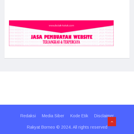
Redaksi
Media Siber
Kode Etik
Disclaimer
Rakyat Borneo © 2024. All rights reserved