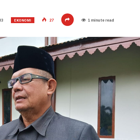
EKONOMI
33
27
1 minute read