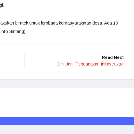
gi.
elakukan bimtek untuk lembaga kemasyarakatan desa. Ada 10
info Sintang)
Read Next
Jimi Janji Perjuangkan Infrastruktur
Redaksi
Media Siber
Kode Etik
Disclaimer