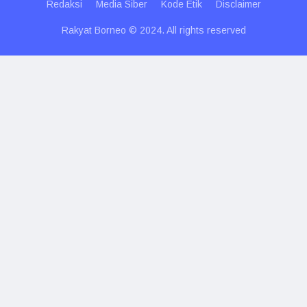
Redaksi
Media Siber
Kode Etik
Disclaimer
Rakyat Borneo © 2024. All rights reserved