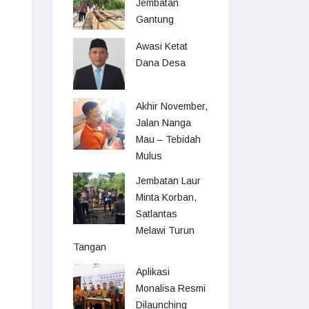
Jembatan
Gantung
Awasi Ketat
Dana Desa
Akhir November,
Jalan Nanga
Mau – Tebidah
Mulus
Jembatan Laur
Minta Korban,
Satlantas
Melawi Turun
Tangan
Aplikasi
Monalisa Resmi
Dilaunching