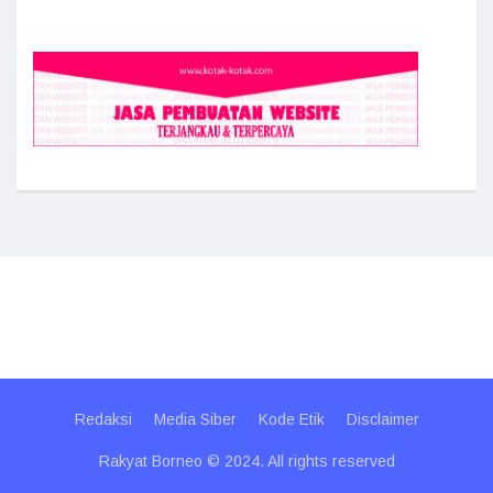
Redaksi
Media Siber
Kode Etik
Disclaimer
Rakyat Borneo © 2024. All rights reserved