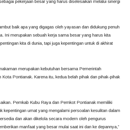
agai pekerjaan besar yang harus diselesaikan melalui sinergi
ambut baik apa yang digagas oleh yayasan dan didukung penuh
. Ini merupakan sebuah kerja sama besar yang harus kita
ntingan kita di dunia, tapi juga kepentingan untuk di akhirat
emakaman merupakan kebutuhan bersama Pemerintah
ota Pontianak. Karena itu, kedua belah pihak dan pihak-pihak
saikan. Pemkab Kubu Raya dan Pemkot Pontianak memiliki
uk kepentingan umat yang mengalami persoalan kesulitan dalam
tersedia dan akan dikelola secara modern oleh pengurus
berikan manfaat yang besar mulai saat ini dan ke depannya,”