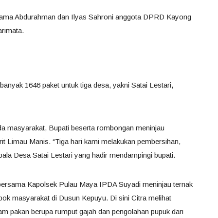
rsama Abdurahman dan Ilyas Sahroni anggota DPRD Kayong
arimata.
nyak 1646 paket untuk tiga desa, yakni Satai Lestari,
a masyarakat, Bupati beserta rombongan meninjau
t Limau Manis. “Tiga hari kami melakukan pembersihan,
epala Desa Satai Lestari yang hadir mendampingi bupati.
 bersama Kapolsek Pulau Maya IPDA Suyadi meninjau ternak
k masyarakat di Dusun Kepuyu. Di sini Citra melihat
am pakan berupa rumput gajah dan pengolahan pupuk dari