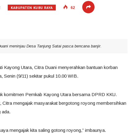
KABUPATEN KUBU RAYA
2
62
Duani meninjau Desa Tanjung Satai pasca bencana banjir.
ti Kayong Utara, Citra Duani menyerahkan bantuan korban
 Senin (9/11) sekitar pukul 10.00 WIB.
entuk komitmen Pemkab Kayong Utara bersama DPRD KKU.
ir, Citra mengajak masyarakat bergotong royong membersihkan
g ada.
saya mengajak kita saling gotong royong,” imbaunya.