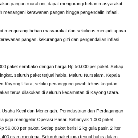
erakan pangan murah ini, dapat mengurangi beban masyarakat
h menangani kerawanan pangan hingga pengendalin inflasi.
apat mengurangi beban masyarakat dan sekaligus menjadi upaya
rawanan pangan, kekurangan gizi dan pengendalian inflasi
00 paket sembako dengan harga Rp 50.000 per paket. Setiap
ingkat, seluruh paket terjual habis. Maluru Nursalam, Kepala
n Kayong Utara, selaku penanggung jawab teknis kegiatan
kan terus dilakukan di seluruh kecamatan di Kayong Utara.
, Usaha Kecil dan Menengah, Perindustrian dan Perdagangan
a juga menggelar Operasi Pasar. Sebanyak 1.000 paket
59.000 per paket. Setiap paket berisi 2 kg gula pasir, 2 liter
n 400 gram mentega. Seluruh paket juga terjual habis dalam