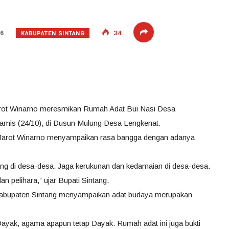
KABUPATEN SINTANG
46
34
 Jarot Winarno meresmikan Rumah Adat Bui Nasi Desa
mis (24/10), di Dusun Mulung Desa Lengkenat.
 Jarot Winarno menyampaikan rasa bangga dengan adanya
g di desa-desa. Jaga kerukunan dan kedamaian di desa-desa.
n pelihara,” ujar Bupati Sintang.
abupaten Sintang menyampaikan adat budaya merupakan
yak, agama apapun tetap Dayak. Rumah adat ini juga bukti