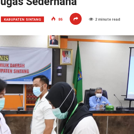
Tugas Sederhana
KABUPATEN SINTANG
86
2 minute read